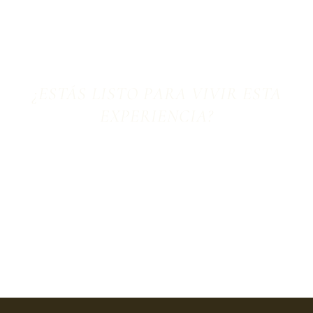
¿ESTÁS LISTO PARA VIVIR ESTA
EXPERIENCIA?
Reserva tu experiencia
Recibe atención personalizada