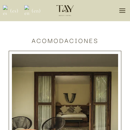
Ir
(es)
(en)
al
contenido
ACOMODACIONES