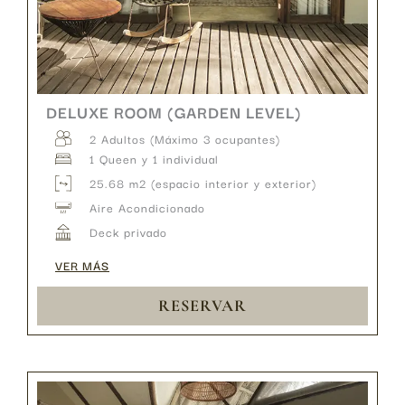
DELUXE ROOM (GARDEN LEVEL)
2 Adultos (Máximo 3 ocupantes)
1 Queen y 1 individual
25.68 m2 (espacio interior y exterior)
Aire Acondicionado
Deck privado
VER MÁS
RESERVAR