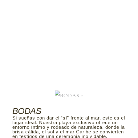
contemporánea se combinan para
hacer de cada encuentro una
experiencia significativa y
memorable.
Recibe atención personalizada
BODAS
Si sueñas con dar el “sí” frente al mar, este es el
lugar ideal. Nuestra playa exclusiva ofrece un
entorno íntimo y rodeado de naturaleza, donde la
brisa cálida, el sol y el mar Caribe se convierten
en testigos de una ceremonia inolvidable.