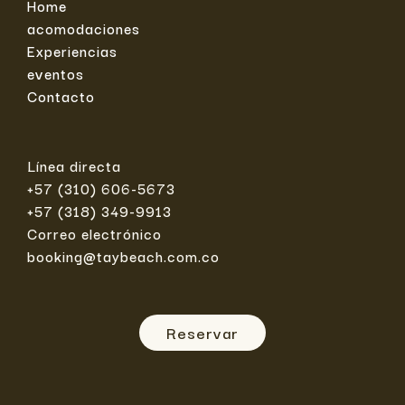
Home
acomodaciones
Experiencias
eventos
Contacto
Línea directa
+57 (310) 606-5673
+57 (318) 349-9913
Correo electrónico
booking@taybeach.com.co
Reservar
F
I
W
E
a
n
h
n
c
s
a
v