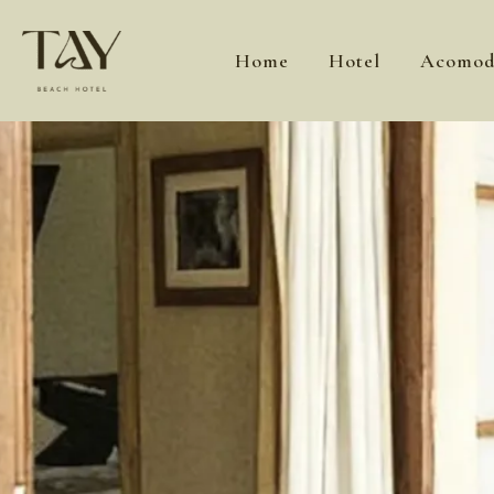
Ir
al
Home
Hotel
Acomod
contenido