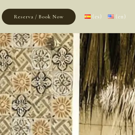
(es)
(en)
Reserva / Book Now