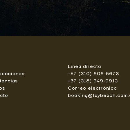
Línea directa
odaciones
+57 (310) 606-5673
iencias
+57 (318) 349-9913
os
Correo electrónico
cto
booking@taybeach.com.